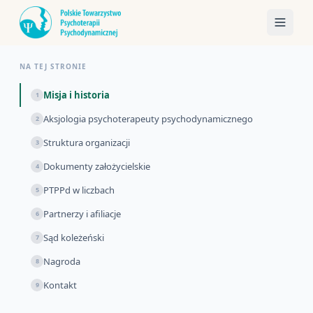
NA TEJ STRONIE
Misja i historia
1
Aksjologia psychoterapeuty psychodynamicznego
2
Struktura organizacji
3
Dokumenty założycielskie
4
PTPPd w liczbach
5
Partnerzy i afiliacje
6
Sąd koleżeński
7
Nagroda
8
Kontakt
9