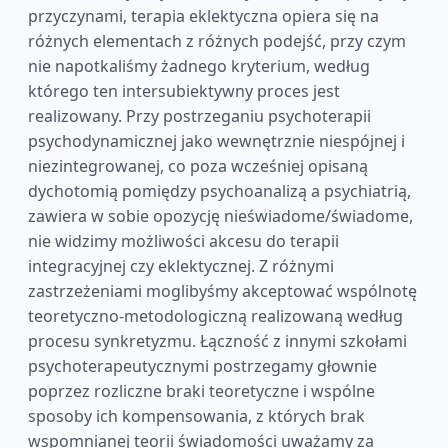
przyczynami, terapia eklektyczna opiera się na
różnych elementach z różnych podejść, przy czym
nie napotkaliśmy żadnego kryterium, według
którego ten intersubiektywny proces jest
realizowany. Przy postrzeganiu psychoterapii
psychodynamicznej jako wewnętrznie niespójnej i
niezintegrowanej, co poza wcześniej opisaną
dychotomią pomiędzy psychoanalizą a psychiatrią,
zawiera w sobie opozycję nieświadome/świadome,
nie widzimy możliwości akcesu do terapii
integracyjnej czy eklektycznej. Z różnymi
zastrzeżeniami moglibyśmy akceptować wspólnotę
teoretyczno-metodologiczną realizowaną według
procesu synkretyzmu. Łączność z innymi szkołami
psychoterapeutycznymi postrzegamy głownie
poprzez rozliczne braki teoretyczne i wspólne
sposoby ich kompensowania, z których brak
wspomnianej teorii świadomości uważamy za